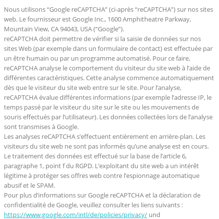
Nous utilisons “Google reCAPTCHA” (ci-après “reCAPTCHA”) sur nos sites
web. Le fournisseur est Google Inc., 1600 Amphitheatre Parkway,
Mountain View, CA 94043, USA (“Google”).
reCAPTCHA doit permettre de vérifier si la saisie de données sur nos
sites Web (par exemple dans un formulaire de contact) est effectuée par
un être humain ou par un programme automatisé. Pour ce faire,
reCAPTCHA analyse le comportement du visiteur du site web à l’aide de
différentes caractéristiques. Cette analyse commence automatiquement
dès que le visiteur du site web entre sur le site. Pour l’analyse,
reCAPTCHA évalue différentes informations (par exemple l’adresse IP, le
temps passé par le visiteur du site sur le site ou les mouvements de
souris effectués par l’utilisateur). Les données collectées lors de l’analyse
sont transmises à Google.
Les analyses reCAPTCHA s’effectuent entièrement en arrière-plan. Les
visiteurs du site web ne sont pas informés qu’une analyse est en cours.
Le traitement des données est effectué sur la base de l’article 6,
paragraphe 1, point f du RGPD. L’exploitant du site web a un intérêt
légitime à protéger ses offres web contre l’espionnage automatique
abusif et le SPAM.
Pour plus d’informations sur Google reCAPTCHA et la déclaration de
confidentialité de Google, veuillez consulter les liens suivants :
https://www.google.com/intl/de/policies/privacy/
und