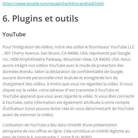
https://www.google.com/recaptcha/intro/android.html
.
6. Plugins et outils
YouTube
Pour l’intégration de vidéos, notre site utilise le fournisseur YouTube LLC
, 901 Cherry Avenue, San Bruno, CA 94066, USA, représenté par Google
Inc, 1600 Amphitheatre Parkway, Mountain View, CA 94043, USA. Nous
avons intégré nos vidéos YouTube avec le mode de protection des
données étendu. Selon la déclaration de confidentialité de Google,
aucune donnée personnelle n’est évaluée et enregistrée lors du
chargement des vidéos, à moins que vous ne regardiez la vidéo. Si vous
cliquez sur la vidéo, votre adresse IP est transmise à YouTube et
YouTube apprend que vous avez regardé la vidéo. Si vous êtes connecté
à YouTube, cette information est également attribuée à votre compte
d’utilisateur (vous pouvez éviter cela en vous déconnectant de YouTube
avant de visionner la vidéo).
L’utilisation de YouTube a lieu dans l’intérêt d’une présentation
attrayante de nos offres en ligne. Cela constitue un intérêt légitime au
sens de l’article 6, paragraphe 1, point f) du RGPD.