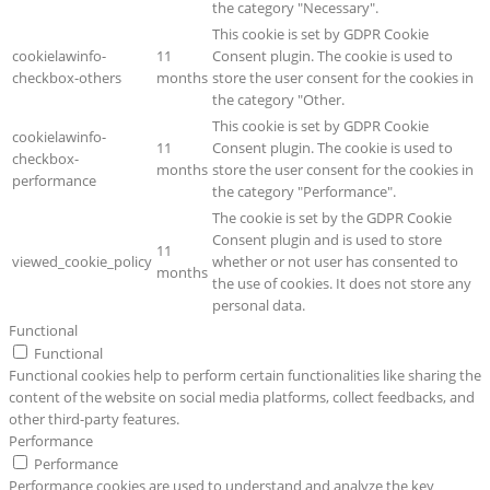
the category "Necessary".
This cookie is set by GDPR Cookie
cookielawinfo-
11
Consent plugin. The cookie is used to
checkbox-others
months
store the user consent for the cookies in
the category "Other.
This cookie is set by GDPR Cookie
cookielawinfo-
11
Consent plugin. The cookie is used to
checkbox-
months
store the user consent for the cookies in
performance
the category "Performance".
The cookie is set by the GDPR Cookie
Consent plugin and is used to store
11
viewed_cookie_policy
whether or not user has consented to
months
the use of cookies. It does not store any
personal data.
Functional
Functional
Functional cookies help to perform certain functionalities like sharing the
content of the website on social media platforms, collect feedbacks, and
other third-party features.
Performance
Performance
Performance cookies are used to understand and analyze the key